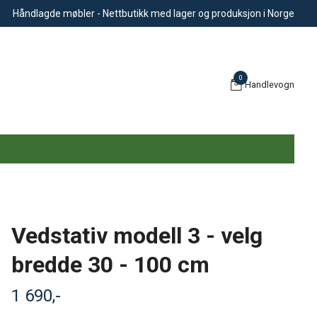
Håndlagde møbler - Nettbutikk med lager og produksjon i Norge
0
Handlevogn
Vedstativ modell 3 - velg
bredde 30 - 100 cm
1 690,-