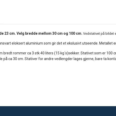
de 23 cm. Velg bredde mellom 30 cm og 100 cm.
Vedstativet på bildet 
runsvart eloksert aluminium som gir det et ekslusivt utseende. Metallet er
m bredt rommer ca 3 stk 40 liters (15 kg´s)sekker. Stativet som er 100 cm
de på ca 30 cm. Stativer for andre vedlengder lages gjerne, bare ta konta